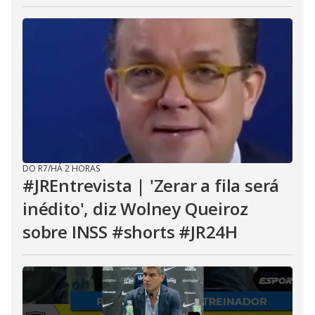
DO R7
/
HÁ 2 HORAS
#JREntrevista | 'Zerar a fila será
inédito', diz Wolney Queiroz
sobre INSS #shorts #JR24H