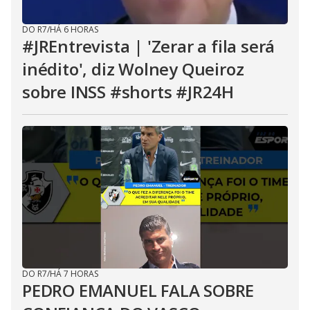
DO R7
/
HÁ 6 HORAS
#JREntrevista | 'Zerar a fila será
inédito', diz Wolney Queiroz
sobre INSS #shorts #JR24H
DO R7
/
HÁ 7 HORAS
PEDRO EMANUEL FALA SOBRE