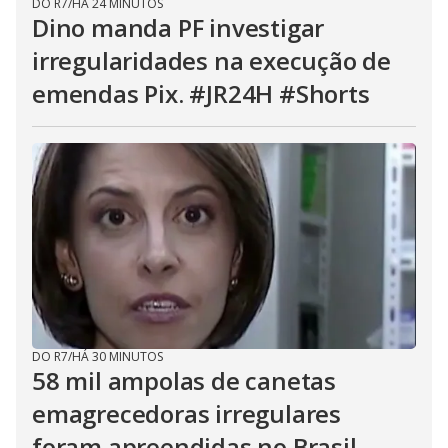
DO R7
/
HÁ 24 MINUTOS
Dino manda PF investigar
irregularidades na execução de
emendas Pix. #JR24H #Shorts
DO R7
/
HÁ 30 MINUTOS
58 mil ampolas de canetas
emagrecedoras irregulares
foram apreendidas no Brasil.