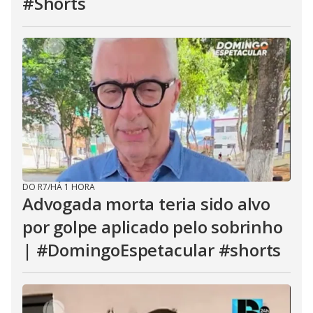
#Shorts
DO R7
/
HÁ 1 HORA
Advogada morta teria sido alvo
por golpe aplicado pelo sobrinho
| #DomingoEspetacular #shorts