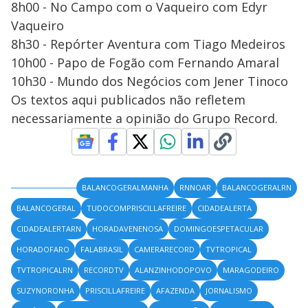
8h00 - No Campo com o Vaqueiro com Edyr
Vaqueiro
8h30 - Repórter Aventura com Tiago Medeiros
10h00 - Papo de Fogão com Fernando Amaral
10h30 - Mundo dos Negócios com Jener Tinoco
Os textos aqui publicados não refletem
necessariamente a opinião do Grupo Record.
BALANCOGERALMANHA
RNNOAR
BALANCOGERALRN
BALANCOGERAL
TUDOCOMPRISCILLAFREIRE
CIDADEALERTA
CIDADEALERTARN
HORADAVENENOSA
DOMINGOESPETACULAR
HORADOFARO
FALABRASIL
CAMERARECORD
TVTROPICAL
TVTROPICALRN
RECORDTV
ALANZINHODOPOVO
MARAGODEIRO
SUZYNORONHA
PRISCILLAFREIRE
AFAZENDA
JORNALISMO