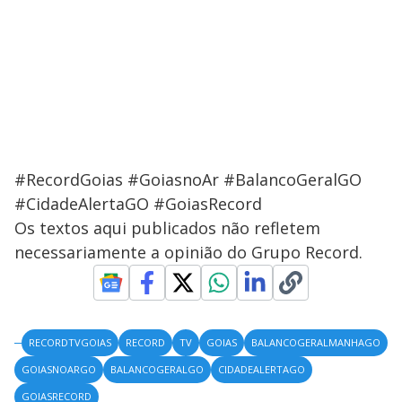
#RecordGoias #GoiasnoAr #BalancoGeralGO
#CidadeAlertaGO #GoiasRecord
Os textos aqui publicados não refletem
necessariamente a opinião do Grupo Record.
RECORDTVGOIAS
RECORD
TV
GOIAS
BALANCOGERALMANHAGO
GOIASNOARGO
BALANCOGERALGO
CIDADEALERTAGO
GOIASRECORD