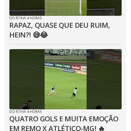
DO R7
/
HÁ 4 HORAS
RAPAZ, QUASE QUE DEU RUIM,
HEIN?! 😅😂⁣
DO R7
/
HÁ 4 HORAS
QUATRO GOLS E MUITA EMOÇÃO
EM REMO X ATLÉTICO-MG! 🔥