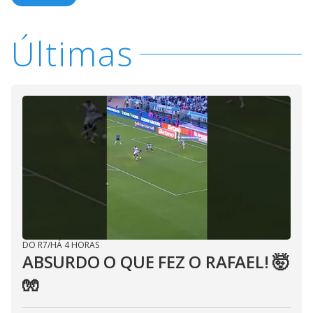
Últimas
DO R7
/
HÁ 4 HORAS
ABSURDO O QUE FEZ O RAFAEL! 🤯
🧤