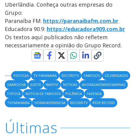
Uberlândia. Conheça outras empresas do
Grupo:
Paranaíba FM:
https://paranaibafm.com.br
Educadora 90.9:
https://educadora909.com.br
Os textos aqui publicados não refletem
necessariamente a opinião do Grupo Record.
FOFOCAS
TV PARANAIBA
RECORDTV
FAMOSOS
CELEBRIDADES
DANROCHA
JUDITE
WASTHÍ
NOTICAS
AHORADAVENENOSAMINAS
FOFOCA
NOTÍCIA DE FAMOSOS
POLÊMICA
FAZENDA
TVPARANAIBA
HORADAVENENOSA
RECORDTV
REDE RECORD
Últimas