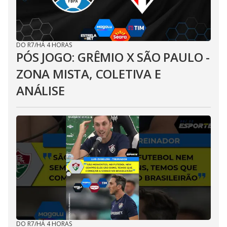
DO R7
/
HÁ 4 HORAS
PÓS JOGO: GRÊMIO X SÃO PAULO -
ZONA MISTA, COLETIVA E
ANÁLISE
DO R7
/
HÁ 4 HORAS