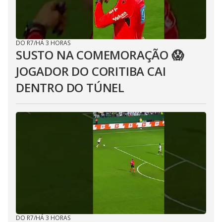
DO R7
/
HÁ 3 HORAS
SUSTO NA COMEMORAÇÃO 😱
JOGADOR DO CORITIBA CAI
DENTRO DO TÚNEL
DO R7
/
HÁ 3 HORAS