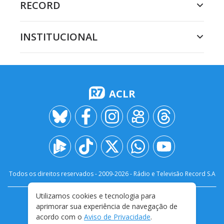
RECORD
INSTITUCIONAL
ACLR
Todos os direitos reservados - 2009-
2026
- Rádio e Televisão Record S.A
Utilizamos cookies e tecnologia para
CARREIRA
FALE CONOSCO
PRIVACIDADE
aprimorar sua experiência de navegação de
TERMOS E CONDIÇÕES DE USO
acordo com o
Aviso de Privacidade
.