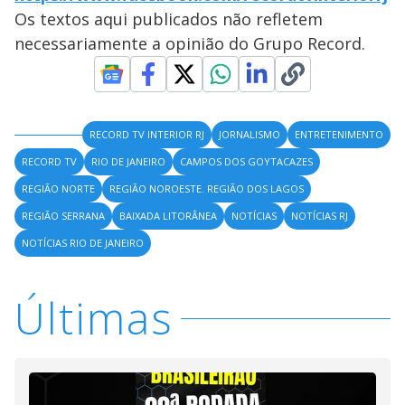
Os textos aqui publicados não refletem
necessariamente a opinião do Grupo Record.
RECORD TV INTERIOR RJ
JORNALISMO
ENTRETENIMENTO
RECORD TV
RIO DE JANEIRO
CAMPOS DOS GOYTACAZES
REGIÃO NORTE
REGIÃO NOROESTE. REGIÃO DOS LAGOS
REGIÃO SERRANA
BAIXADA LITORÂNEA
NOTÍCIAS
NOTÍCIAS RJ
NOTÍCIAS RIO DE JANEIRO
Últimas