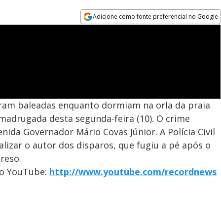
Adicione como fonte preferencial no Google
Opens in new window
ram baleadas enquanto dormiam na orla da praia
 madrugada desta segunda-feira (10). O crime
ida Governador Mário Covas Júnior. A Polícia Civil
alizar o autor dos disparos, que fugiu a pé após o
reso.
no YouTube:
http://www.youtube.com/recordnews