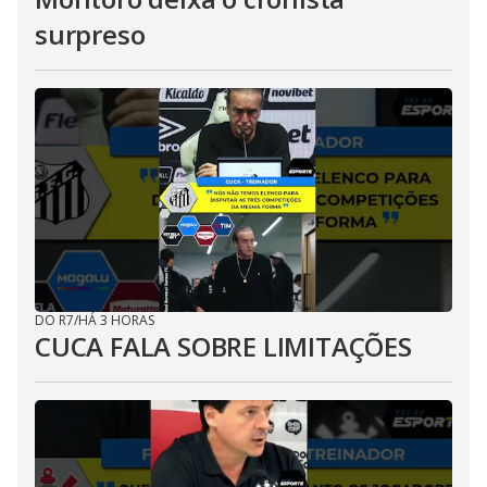
surpreso
DO R7
/
HÁ 3 HORAS
CUCA FALA SOBRE LIMITAÇÕES