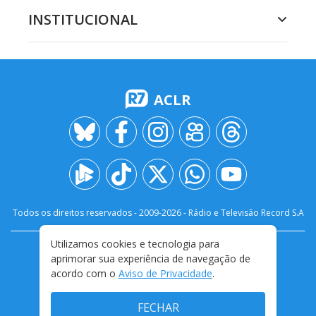
INSTITUCIONAL
ACLR
Todos os direitos reservados - 2009-
2026
- Rádio e Televisão Record S.A
Utilizamos cookies e tecnologia para
CARREIRA
FALE CONOSCO
PRIVACIDADE
aprimorar sua experiência de navegação de
TERMOS E CONDIÇÕES DE USO
acordo com o
Aviso de Privacidade
.
FECHAR