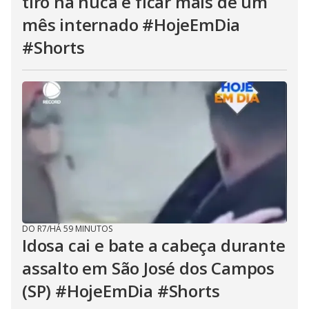
tiro na nuca e ficar mais de um
mês internado #HojeEmDia
#Shorts
DO R7
/
HÁ 59 MINUTOS
Idosa cai e bate a cabeça durante
assalto em São José dos Campos
(SP) #HojeEmDia #Shorts