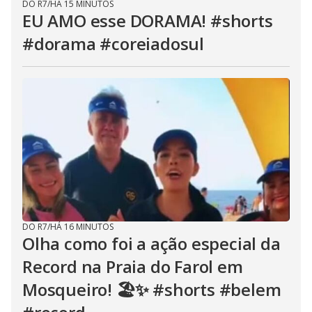
DO R7
/
HÁ 15 MINUTOS
EU AMO esse DORAMA! #shorts
#dorama #coreiadosul
DO R7
/
HÁ 16 MINUTOS
Olha como foi a ação especial da
Record na Praia do Farol em
Mosqueiro! 🏖️✨ #shorts #belem