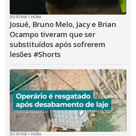
DO R7
/
HÁ 1 HORA
Josué, Bruno Melo, Jacy e Brian
Ocampo tiveram que ser
substituídos após sofrerem
lesões #Shorts
DO R7
/
HÁ 1 HORA