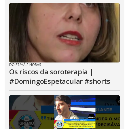
DO R7
/
HÁ 2 HORAS
Os riscos da soroterapia |
#DomingoEspetacular #shorts