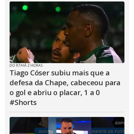
DO R7
/
HÁ 2 HORAS
Tiago Cóser subiu mais que a
defesa da Chape, cabeceou para
o gol e abriu o placar, 1 a 0
#Shorts