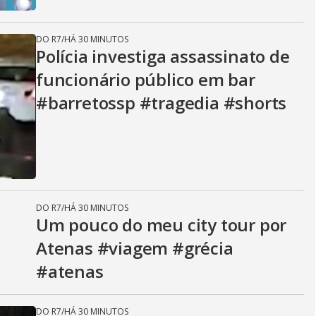
DO R7
/
HÁ 30 MINUTOS
Polícia investiga assassinato de
funcionário público em bar
#barretossp #tragedia #shorts
DO R7
/
HÁ 30 MINUTOS
Um pouco do meu city tour por
Atenas #viagem #grécia
#atenas
DO R7
/
HÁ 30 MINUTOS