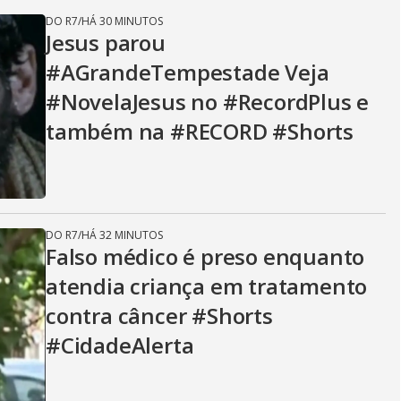
DO R7
/
HÁ 30 MINUTOS
Jesus parou
#AGrandeTempestade Veja
#NovelaJesus no #RecordPlus e
também na #RECORD #Shorts
DO R7
/
HÁ 32 MINUTOS
Falso médico é preso enquanto
atendia criança em tratamento
contra câncer #Shorts
#CidadeAlerta