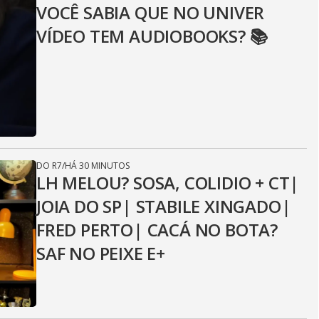
VOCÊ SABIA QUE NO UNIVER
VÍDEO TEM AUDIOBOOKS? 📚
DO R7
/
HÁ 30 MINUTOS
LH MELOU? SOSA, COLIDIO + CT|
JOIA DO SP| STABILE XINGADO|
FRED PERTO| CACÁ NO BOTA?
SAF NO PEIXE E+