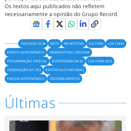
Os textos aqui publicados não refletem
necessariamente a opinião do Grupo Record.
13/01/2025 19:49
NDTV
ND NOTÍCIAS
CULTURA
LUA CHEIA
EVENTO ASTRONÔMICO
OBSERVATÓRIO CRICIÚMA
PROGRAMAÇÃO ESPECIAL
ASTRONOMIA EM SC
LUA CHEIA 2025
OBSERVAÇÃO DO CÉU
ESPETÁCULOS NATURAIS
PARQUE ASTRONÔMICO
CRICIÚMA EVENTOS
Últimas