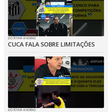
DO R7
/
HÁ 4 HORAS
CUCA FALA SOBRE LIMITAÇÕES
DO R7
/
HÁ 4 HORAS