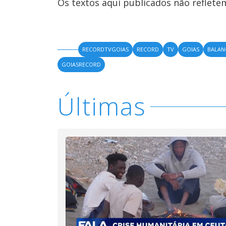
Os textos aqui publicados não reflet
RECORDTVGOIAS
RECORD
TV
GOIAS
BALA
GOIASRECORD
Últimas