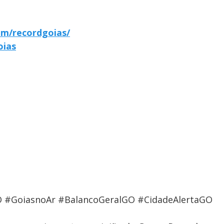
om/recordgoias/
oias
 #GoiasnoAr #BalancoGeralGO #CidadeAlertaGO