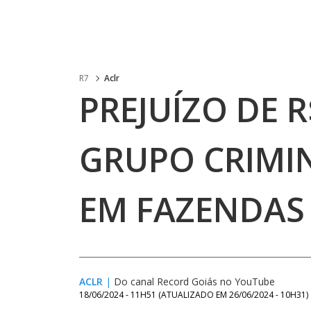
R7
Aclr
PREJUÍZO DE R
GRUPO CRIMI
EM FAZENDAS 
ACLR
|
Do canal Record Goiás no YouTube
18/06/2024 - 11H51
(ATUALIZADO EM
26/06/2024 - 10H31
)