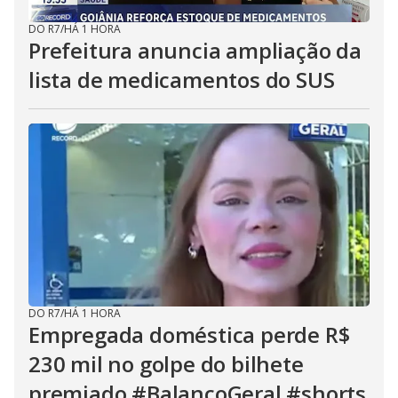
DO R7
/
HÁ 1 HORA
Prefeitura anuncia ampliação da
lista de medicamentos do SUS
DO R7
/
HÁ 1 HORA
Empregada doméstica perde R$
230 mil no golpe do bilhete
premiado #BalançoGeral #shorts