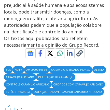
prejudicial à saúde humana e aos ecossistemas
locais, pode transmitir doenças, como a
meningoencefalite, e afetar a agricultura. As
autoridades pedem que a população colabore
na identificação e controle do animal.
Os textos aqui publicados não refletem
necessariamente a opinião do Grupo Record.
SCA
NDTV
09/12/2024 08:06
CARAMUJO AFRICANO INDAIAL
ALERTA
CARAMUJO AFRICANO
INFESTAÇÃO DE CARAMUJO
CONTROLE CARAMUJO AFRICANO
CUIDADOS COM CARAMUJO AFRICANO
ESPÉCIE INVASORA
DOENÇAS TRANSMITIDAS POR CARAMUJO AFRICANO