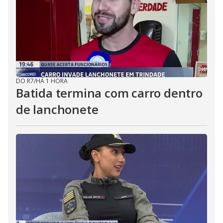
DO R7
/
HÁ 1 HORA
Batida termina com carro dentro
de lanchonete