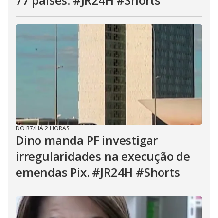
77 países. #JR24H #Shorts
DO R7
/
HÁ 2 HORAS
Dino manda PF investigar
irregularidades na execução de
emendas Pix. #JR24H #Shorts