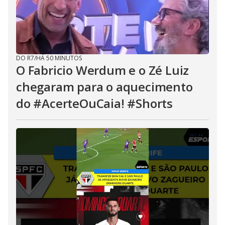
DO R7
/
HÁ 50 MINUTOS
O Fabricio Werdum e o Zé Luiz
chegaram para o aquecimento
do #AcerteOuCaia! #Shorts