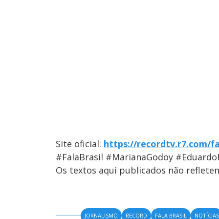
Site oficial:
https://recordtv.r7.com/fa
#FalaBrasil #MarianaGodoy #Eduardo
Os textos aqui publicados não reflet
JORNALISMO
RECORD
FALA BRASIL
NOTÍCIA