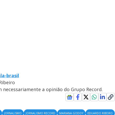
la-brasil
Ribeiro
em necessariamente a opinião do Grupo Record.
S
JORNALISMO
JORNALISMO RECORD
MARIANA GODOY
EDUARDO RIBEIRO