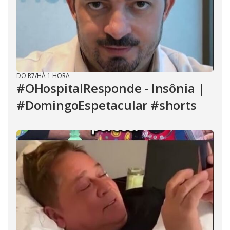
DO R7
/
HÁ 1 HORA
#OHospitalResponde - Insônia |
#DomingoEspetacular #shorts