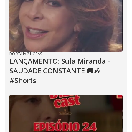
DO R7
/
HÁ 2 HORAS
LANÇAMENTO: Sula Miranda -
SAUDADE CONSTANTE 🚚🎶
#Shorts