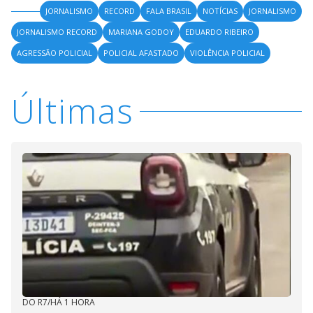
JORNALISMO
RECORD
FALA BRASIL
NOTÍCIAS
JORNALISMO
JORNALISMO RECORD
MARIANA GODOY
EDUARDO RIBEIRO
AGRESSÃO POLICIAL
POLICIAL AFASTADO
VIOLÊNCIA POLICIAL
Últimas
DO R7
/
HÁ 1 HORA