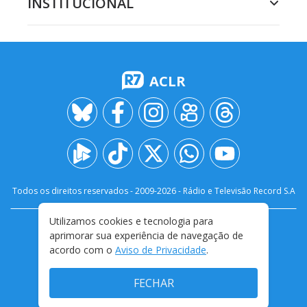
INSTITUCIONAL
ACLR
Todos os direitos reservados - 2009-
2026
- Rádio e Televisão Record S.A
Utilizamos cookies e tecnologia para
CARREIRA
FALE CONOSCO
PRIVACIDADE
aprimorar sua experiência de navegação de
TERMOS E CONDIÇÕES DE USO
acordo com o
Aviso de Privacidade
.
FECHAR