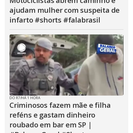
Motociclistas abrem caminho e
ajudam mulher com suspeita de
infarto #shorts #falabrasil
DO R7
/
HÁ 1 HORA
Criminosos fazem mãe e filha
reféns e gastam dinheiro
roubado em bar em SP |