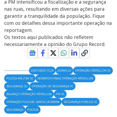
a PM intensificou a fiscalização e a segurança
nas ruas, resultando em diversas ações para
garantir a tranquilidade da população. Fique
com os detalhes dessa importante operação na
reportagem.
Os textos aqui publicados não refletem
necessariamente a opinião do Grupo Record.
03/01/2025 13:25
JOINVILLE
OPERAÇÃO RÉVEILLON SC
POLÍCIA MILITAR SC
NÚMEROS FINAIS OPERAÇÃO RÉVEILLON
SEGURANÇA SC
OPERAÇÃO DE SEGURANÇA SC
BALANÇO OPERAÇÃO RÉVEILLON
PM SC
OPERAÇÃO POLICIAL SANTA CATARINA
SEGURANÇA PÚBLICA SC
SEGURANÇA
POLÍCIA