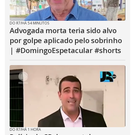
DO R7
/
HÁ 54 MINUTOS
Advogada morta teria sido alvo
por golpe aplicado pelo sobrinho
| #DomingoEspetacular #shorts
DO R7
/
HÁ 1 HORA