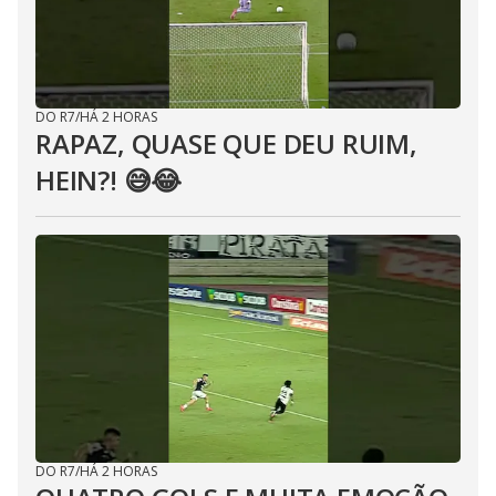
DO R7
/
HÁ 2 HORAS
RAPAZ, QUASE QUE DEU RUIM,
HEIN?! 😅😂⁣
DO R7
/
HÁ 2 HORAS