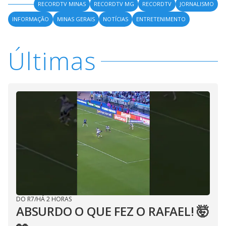
RECORDTV MINAS
RECORDTV MG
RECORDTV
JORNALISMO
INFORMAÇÃO
MINAS GERAIS
NOTÍCIAS
ENTRETENIMENTO
Últimas
DO R7
/
HÁ 2 HORAS
ABSURDO O QUE FEZ O RAFAEL! 🤯