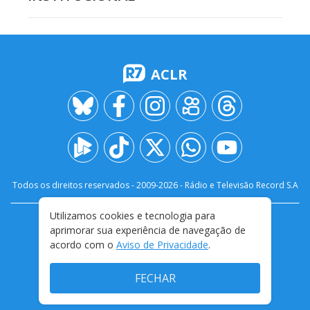
ACLR
Todos os direitos reservados - 2009-
2026
- Rádio e Televisão Record S.A
Utilizamos cookies e tecnologia para
CARREIRA
FALE CONOSCO
PRIVACIDADE
aprimorar sua experiência de navegação de
TERMOS E CONDIÇÕES DE USO
acordo com o
Aviso de Privacidade
.
FECHAR