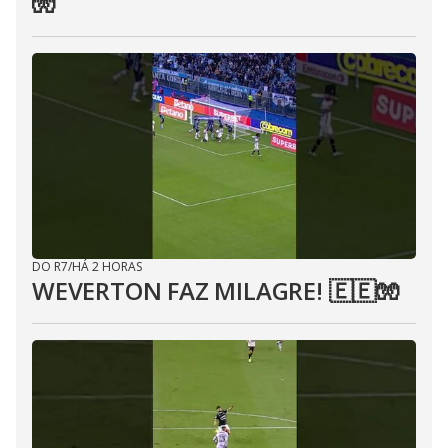
🧤
DO R7
/
HÁ 2 HORAS
WEVERTON FAZ MILAGRE! 🇪🇪🧤