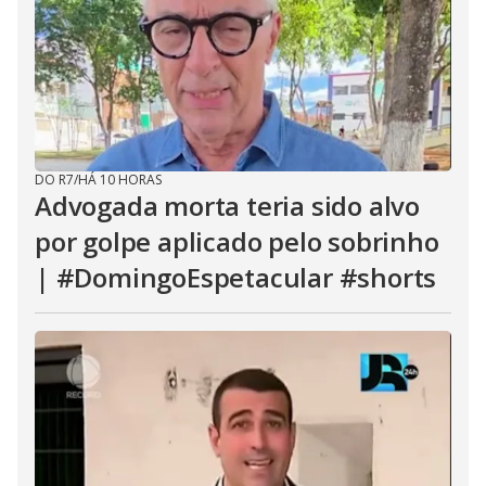
DO R7
/
HÁ 10 HORAS
Advogada morta teria sido alvo
por golpe aplicado pelo sobrinho
| #DomingoEspetacular #shorts