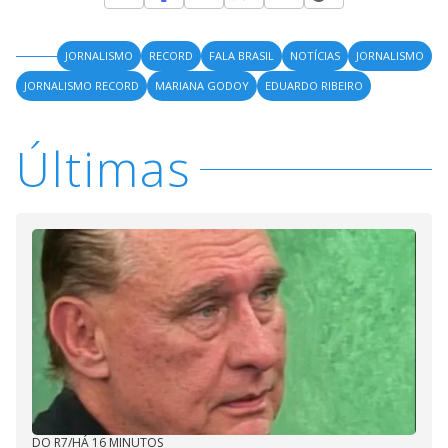
JORNALISMO
RECORD
FALA BRASIL
NOTÍCIAS
JORNALISMO
JORNALISMO RECORD
MARIANA GODOY
EDUARDO RIBEIRO
Últimas
DO R7
/
HÁ 16 MINUTOS