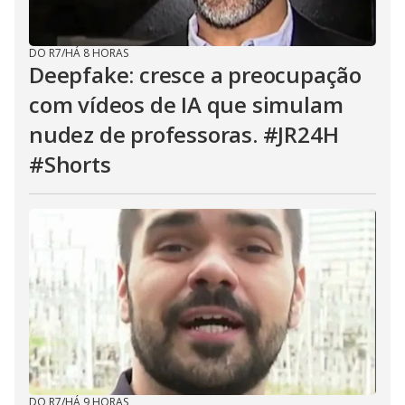
DO R7
/
HÁ 8 HORAS
Deepfake: cresce a preocupação
com vídeos de IA que simulam
nudez de professoras. #JR24H
#Shorts
DO R7
/
HÁ 9 HORAS