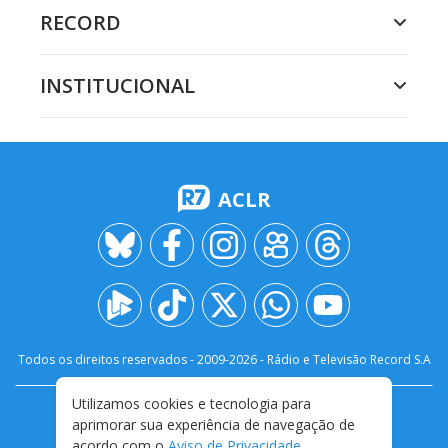
RECORD
INSTITUCIONAL
ACLR
Todos os direitos reservados - 2009-
2026
- Rádio e Televisão Record S.A
Utilizamos cookies e tecnologia para
CARREIRA
FALE CONOSCO
PRIVACIDADE
aprimorar sua experiência de navegação de
TERMOS E CONDIÇÕES DE USO
acordo com o
Aviso de Privacidade
.