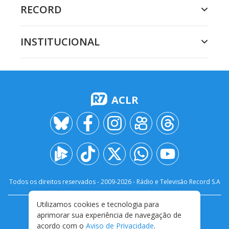
RECORD
INSTITUCIONAL
ACLR
Todos os direitos reservados - 2009-
2026
- Rádio e Televisão Record S.A
Utilizamos cookies e tecnologia para
CARREIRA
FALE CONOSCO
PRIVACIDADE
aprimorar sua experiência de navegação de
TERMOS E CONDIÇÕES DE USO
acordo com o
Aviso de Privacidade
.