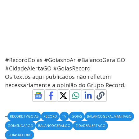
#RecordGoias #GoiasnoAr #BalancoGeralGO
#CidadeAlertaGO #GoiasRecord
Os textos aqui publicados não refletem
necessariamente a opinião do Grupo Record.
RECORDTVGOIAS
RECORD
TV
GOIAS
BALANCOGERALMANHAGO
GOIASNOARGO
BALANCOGERALGO
CIDADEALERTAGO
GOIASRECORD