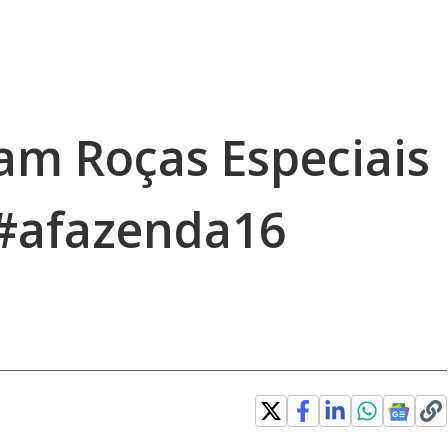
m Roças Especiais
 #afazenda16