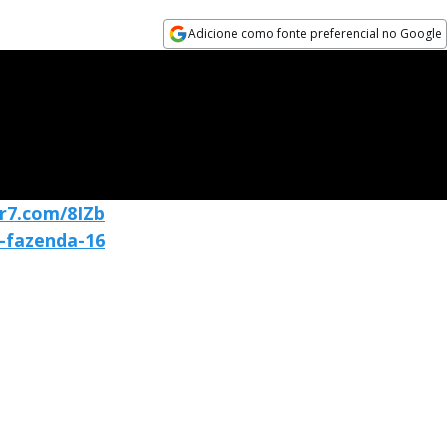
Adicione como fonte preferencial no Google
Opens in new window
/r7.com/8IZb
a-fazenda-16