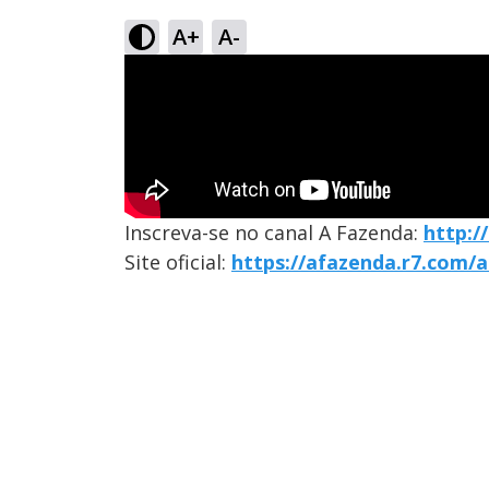
A+
A-
Inscreva-se no canal A Fazenda:
http:/
Site oficial:
https://afazenda.r7.com/