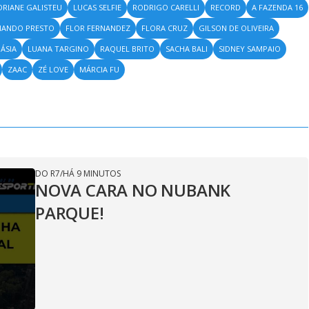
DRIANE GALISTEU
LUCAS SELFIE
RODRIGO CARELLI
RECORD
A FAZENDA 16
NANDO PRESTO
FLOR FERNANDEZ
FLORA CRUZ
GILSON DE OLIVEIRA
ÁSIA
LUANA TARGINO
RAQUEL BRITO
SACHA BALI
SIDNEY SAMPAIO
ZAAC
ZÉ LOVE
MÁRCIA FU
DO R7
/
HÁ 9 MINUTOS
NOVA CARA NO NUBANK
PARQUE!