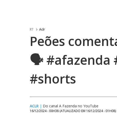
R7
Aclr
Peões comenta
🗣️ #afazenda
#shorts
ACLR
|
Do canal A Fazenda no YouTube
16/12/2024 - 00H38
(ATUALIZADO EM
16/12/2024 - 01H08
)