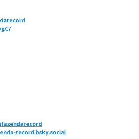
ndarecord
vgC/
afazendarecord
zenda-record.bsky.social