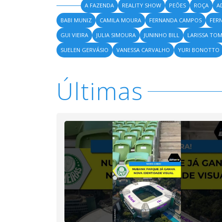
A FAZENDA
REALITY SHOW
PEÕES
ROÇA
A
BABI MUNIZ
CAMILA MOURA
FERNANDA CAMPOS
FER
GUI VIEIRA
JULIA SIMOURA
JUNINHO BILL
LARISSA TOM
SUELEN GERVÁSIO
VANESSA CARVALHO
YURI BONOTTO
Últimas