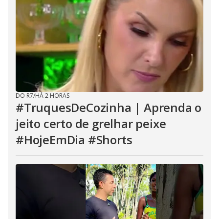
DO R7
/
HÁ 2 HORAS
#TruquesDeCozinha | Aprenda o
jeito certo de grelhar peixe
#HojeEmDia #Shorts