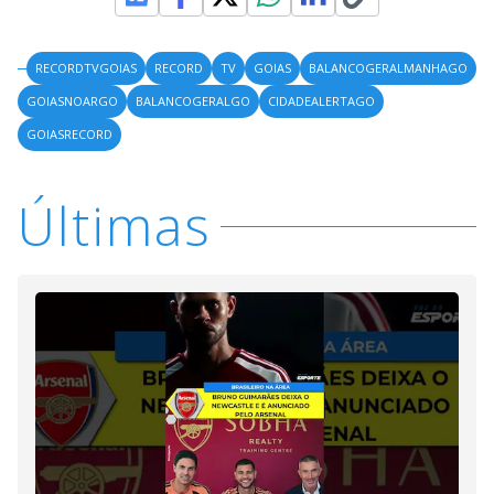
RECORDTVGOIAS
RECORD
TV
GOIAS
BALANCOGERALMANHAGO
GOIASNOARGO
BALANCOGERALGO
CIDADEALERTAGO
GOIASRECORD
Últimas