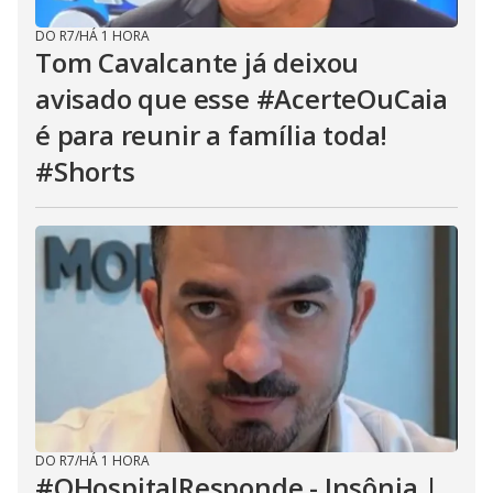
DO R7
/
HÁ 1 HORA
Tom Cavalcante já deixou
avisado que esse #AcerteOuCaia
é para reunir a família toda!
#Shorts
DO R7
/
HÁ 1 HORA
#OHospitalResponde - Insônia |