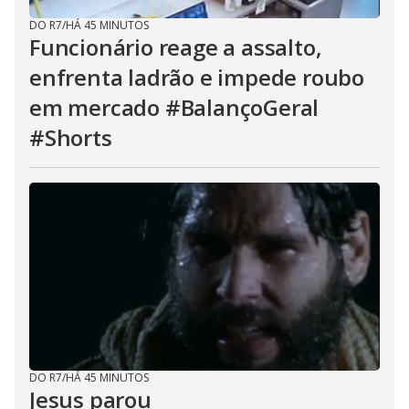
DO R7
/
HÁ 45 MINUTOS
Funcionário reage a assalto,
enfrenta ladrão e impede roubo
em mercado #BalançoGeral
#Shorts
DO R7
/
HÁ 45 MINUTOS
Jesus parou