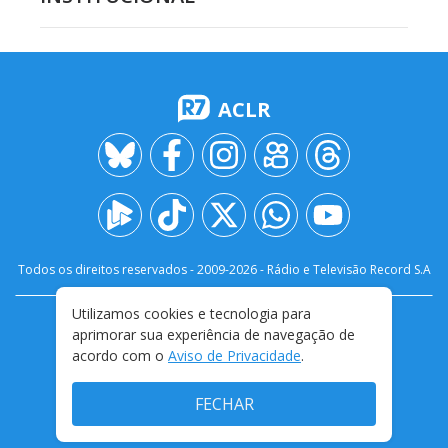
ACLR
Todos os direitos reservados - 2009-
2026
- Rádio e Televisão Record S.A
Utilizamos cookies e tecnologia para
CARREIRA
FALE CONOSCO
PRIVACIDADE
aprimorar sua experiência de navegação de
TERMOS E CONDIÇÕES DE USO
acordo com o
Aviso de Privacidade
.
FECHAR