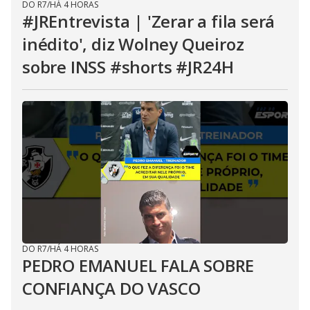
DO R7
/
HÁ 4 HORAS
#JREntrevista | 'Zerar a fila será
inédito', diz Wolney Queiroz
sobre INSS #shorts #JR24H
DO R7
/
HÁ 4 HORAS
PEDRO EMANUEL FALA SOBRE
CONFIANÇA DO VASCO