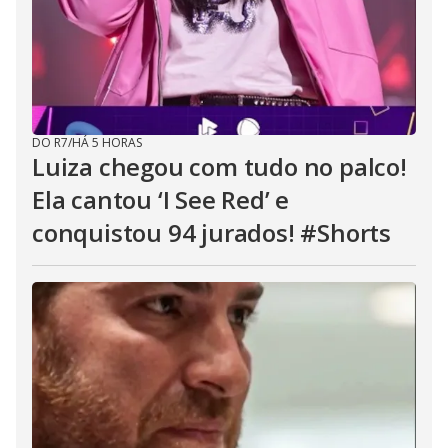
DO R7
/
HÁ 5 HORAS
Luiza chegou com tudo no palco!
Ela cantou ‘I See Red’ e
conquistou 94 jurados! #Shorts