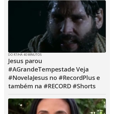
DO R7
/
HÁ 40 MINUTOS
Jesus parou
#AGrandeTempestade Veja
#NovelaJesus no #RecordPlus e
também na #RECORD #Shorts