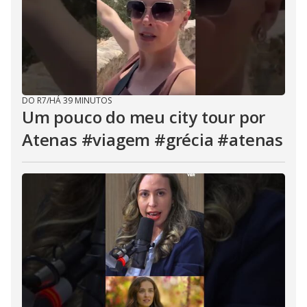
DO R7
/
HÁ 39 MINUTOS
Um pouco do meu city tour por
Atenas #viagem #grécia #atenas