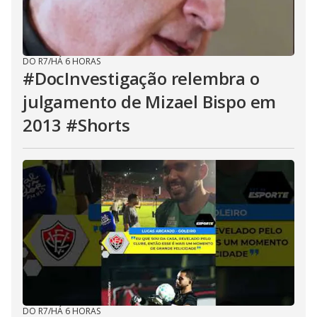
DO R7
/
HÁ 6 HORAS
#DocInvestigação relembra o
julgamento de Mizael Bispo em
2013 #Shorts
DO R7
/
HÁ 6 HORAS