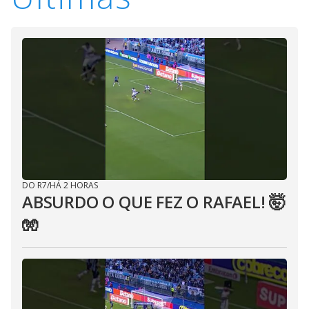
DO R7
/
HÁ 2 HORAS
ABSURDO O QUE FEZ O RAFAEL! 🤯
🧤