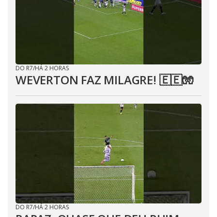
DO R7
/
HÁ 2 HORAS
WEVERTON FAZ MILAGRE! 🇪🇪🧤
DO R7
/
HÁ 2 HORAS