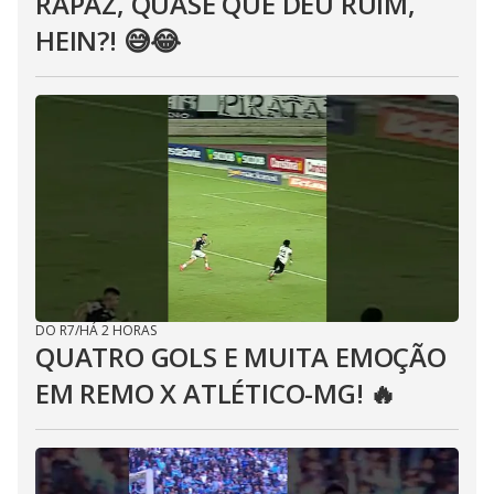
RAPAZ, QUASE QUE DEU RUIM,
HEIN?! 😅😂⁣
DO R7
/
HÁ 2 HORAS
QUATRO GOLS E MUITA EMOÇÃO
EM REMO X ATLÉTICO-MG! 🔥