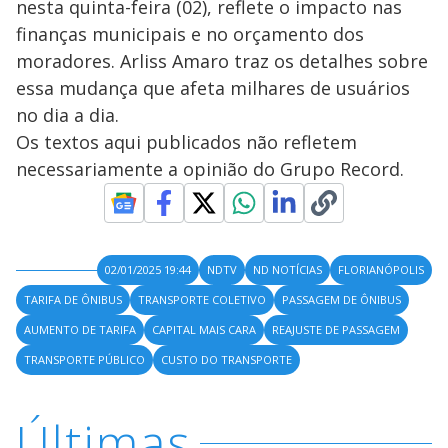
nesta quinta-feira (02), reflete o impacto nas
finanças municipais e no orçamento dos
moradores. Arliss Amaro traz os detalhes sobre
essa mudança que afeta milhares de usuários
no dia a dia.
Os textos aqui publicados não refletem
necessariamente a opinião do Grupo Record.
02/01/2025 19:44
NDTV
ND NOTÍCIAS
FLORIANÓPOLIS
TARIFA DE ÔNIBUS
TRANSPORTE COLETIVO
PASSAGEM DE ÔNIBUS
AUMENTO DE TARIFA
CAPITAL MAIS CARA
REAJUSTE DE PASSAGEM
TRANSPORTE PÚBLICO
CUSTO DO TRANSPORTE
Últimas