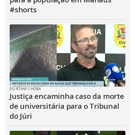
#shorts
DO R7
/
HÁ 1 HORA
Justiça encaminha caso da morte
de universitária para o Tribunal
do Júri