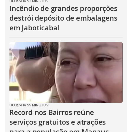
DO R7
/
HÁ 52 MINUTOS
Incêndio de grandes proporções
destrói depósito de embalagens
em Jaboticabal
DO R7
/
HÁ 59 MINUTOS
Record nos Bairros reúne
serviços gratuitos e atrações
para a população em Manaus