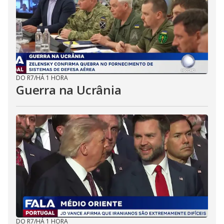
DO R7
/
HÁ 1 HORA
Guerra na Ucrânia
DO R7
/
HÁ 1 HORA