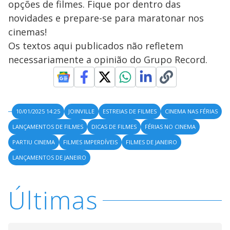
opções de filmes. Fique por dentro das
novidades e prepare-se para maratonar nos
cinemas!
Os textos aqui publicados não refletem
necessariamente a opinião do Grupo Record.
10/01/2025 14:25
JOINVILLE
ESTREIAS DE FILMES
CINEMA NAS FÉRIAS
LANÇAMENTOS DE FILMES
DICAS DE FILMES
FÉRIAS NO CINEMA
PARTIU CINEMA
FILMES IMPERDÍVEIS
FILMES DE JANEIRO
LANÇAMENTOS DE JANEIRO
Últimas