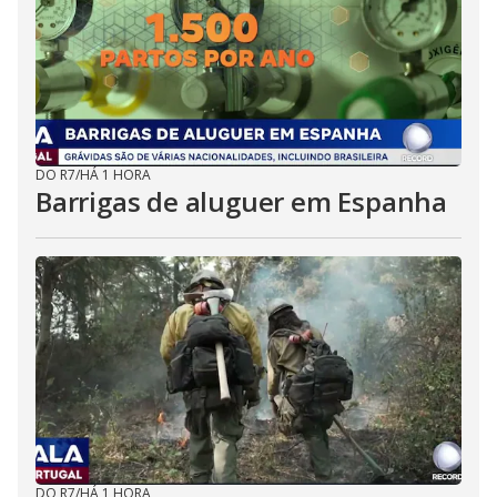
DO R7
/
HÁ 1 HORA
Barrigas de aluguer em Espanha
DO R7
/
HÁ 1 HORA