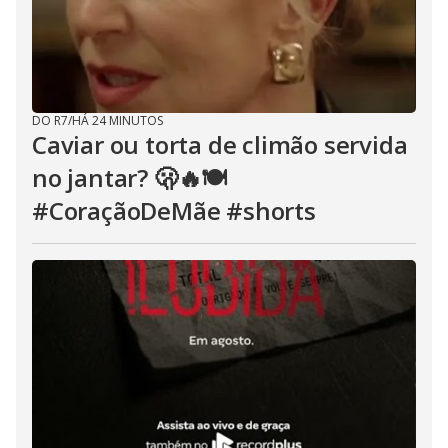
DO R7
/
HÁ 24 MINUTOS
Caviar ou torta de climão servida
no jantar? 🫢🔥🍽️
#CoraçãoDeMãe #shorts