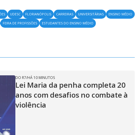
ÕES
UDESC
FLORIANÓPOLIS
CARREIRAS
UNIVERSITÁRIAS
ENSINO MÉDIO
FEIRA DE PROFISSÕES
ESTUDANTES DO ENSINO MÉDIO
DO R7
/
HÁ 10 MINUTOS
Lei Maria da penha completa 20
anos com desafios no combate à
violência