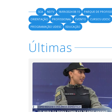
SCA
NDTV
18/09/2024 08:15
PARQUE DE PROFISS
ORIENTAÇÃO
PROFISSIONAL
EVENTO
CURSOS UDESC
PROGRAMAÇÃO UDESC
EDUCAÇÃO
Últimas