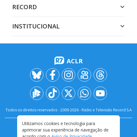
RECORD
INSTITUCIONAL
ACLR
Todos os direitos reservados - 2009-
2026
- Rádio e Televisão Record S.A
Utilizamos cookies e tecnologia para
CARREIRA
FALE CONOSCO
PRIVACIDADE
aprimorar sua experiência de navegação de
TERMOS E CONDIÇÕES DE USO
acordo com o
Aviso de Privacidade
.