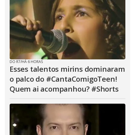
DO R7
/
HÁ 6 HORAS
Esses talentos mirins dominaram
o palco do #CantaComigoTeen!
Quem ai acompanhou? #Shorts