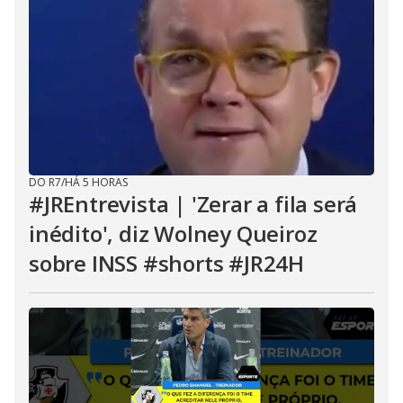
DO R7
/
HÁ 5 HORAS
#JREntrevista | 'Zerar a fila será
inédito', diz Wolney Queiroz
sobre INSS #shorts #JR24H