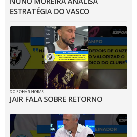
NUNO MOREIRA ANALISA
ESTRATÉGIA DO VASCO
DO R7
/
HÁ 5 HORAS
JAIR FALA SOBRE RETORNO