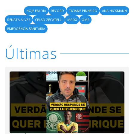
HOJE EM DIA
RECORD
TICIANE PINHEIRO
ANA HICKMANN
RENATA ALVES
CELSO ZECATELLI
MPOX
OMS
EMERGÊNCIA SANITÁRIA
Últimas