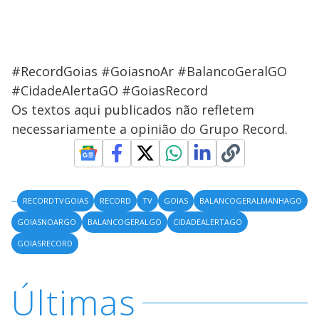
#RecordGoias #GoiasnoAr #BalancoGeralGO
#CidadeAlertaGO #GoiasRecord
Os textos aqui publicados não refletem
necessariamente a opinião do Grupo Record.
RECORDTVGOIAS
RECORD
TV
GOIAS
BALANCOGERALMANHAGO
GOIASNOARGO
BALANCOGERALGO
CIDADEALERTAGO
GOIASRECORD
Últimas