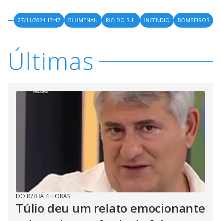
27/11/2024 13:47
BLUMENAU
RIO DO SUL
INCENDIO
BOMBEIROS
Últimas
DO R7
/
HÁ 4 HORAS
Túlio deu um relato emocionante