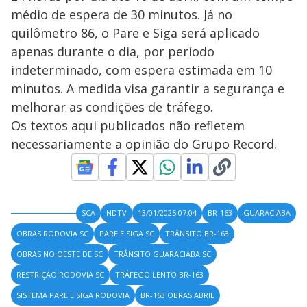
médio de espera de 30 minutos. Já no
quilômetro 86, o Pare e Siga será aplicado
apenas durante o dia, por período
indeterminado, com espera estimada em 10
minutos. A medida visa garantir a segurança e
melhorar as condições de tráfego.
Os textos aqui publicados não refletem
necessariamente a opinião do Grupo Record.
SCA
NDTV
13/01/2025 07:04
BR-163
GUARACIABA
OBRAS RODOVIA SC
PARE E SIGA SC
TRÂNSITO BR-163
OBRAS NO OESTE DE SC
TRÂNSITO GUARACIABA SC
RESTRIÇÃO RODOVIA SC
TRÁFEGO LENTO BR-163
SISTEMA PARE E SIGA RODOVIA
BR-163 OBRAS ABRIL