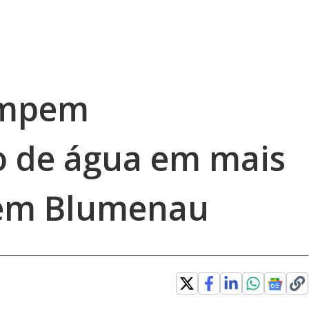
ompem
o de água em mais
 em Blumenau