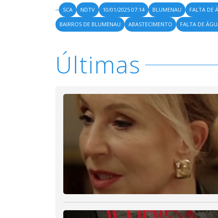
SCA
NDTV
10/01/2025 07:14
BLUMENAU
FALTA DE 
BAIRROS DE BLUMENAU
ABASTECIMENTO
FALTA DE ÁG
Últimas