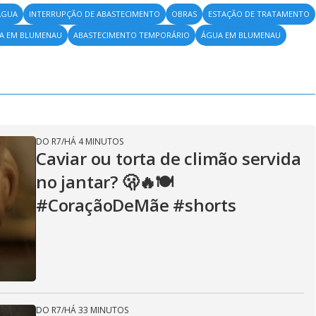
ÁGUA
INTERRUPÇÃO DE ABASTECIMENTO
OBRAS
ESTAÇÃO DE TRATAMENTO
UA EM BLUMENAU
ABASTECIMENTO TEMPORÁRIO
ÁGUA EM BLUMENAU
DO R7
/
HÁ 4 MINUTOS
Caviar ou torta de climão servida
no jantar? 🫢🔥🍽️
#CoraçãoDeMãe #shorts
DO R7
/
HÁ 33 MINUTOS