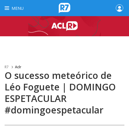
MENU
R7
Aclr
O sucesso meteórico de
Léo Foguete | DOMINGO
ESPETACULAR
#domingoespetacular