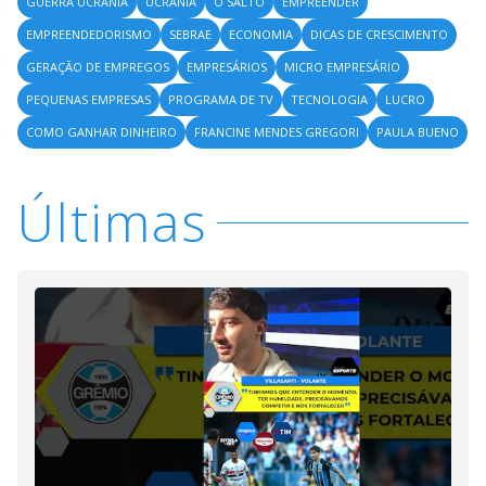
GUERRA UCRANIA
UCRANIA
O SALTO
EMPREENDER
EMPREENDEDORISMO
SEBRAE
ECONOMIA
DICAS DE CRESCIMENTO
GERAÇÃO DE EMPREGOS
EMPRESÁRIOS
MICRO EMPRESÁRIO
PEQUENAS EMPRESAS
PROGRAMA DE TV
TECNOLOGIA
LUCRO
COMO GANHAR DINHEIRO
FRANCINE MENDES GREGORI
PAULA BUENO
Últimas