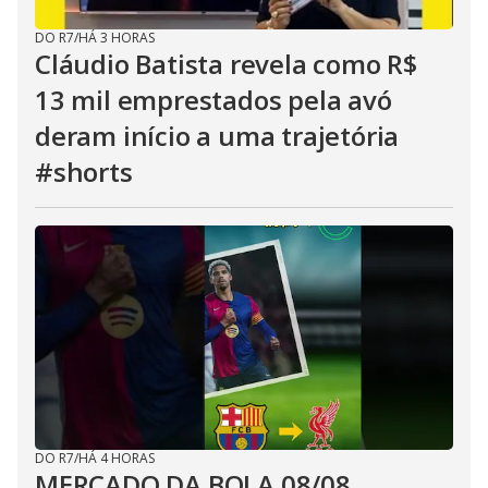
DO R7
/
HÁ 3 HORAS
Cláudio Batista revela como R$
13 mil emprestados pela avó
deram início a uma trajetória
#shorts
DO R7
/
HÁ 4 HORAS
MERCADO DA BOLA 08/08