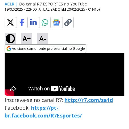
ACLR
|
Do canal R7 ESPORTES no YouTube
19/02/2025 - 22H00
(ATUALIZADO EM
20/02/2025 - 01H15
)
A+
A-
Adicione como fonte preferencial no Google
Opens in new window
Inscreva-se no canal R7:
http://r7.com/sa1d
Facebook:
https://pt-
br.facebook.com/R7Esportes/