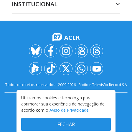
INSTITUCIONAL
ACLR
Todos os direitos reservados - 2009-
2026
- Rádio e Televisão Record S.A
Utilizamos cookies e tecnologia para
CARREIRA
FALE CONOSCO
PRIVACIDADE
aprimorar sua experiência de navegação de
TERMOS E CONDIÇÕES DE USO
acordo com o
Aviso de Privacidade
.
FECHAR