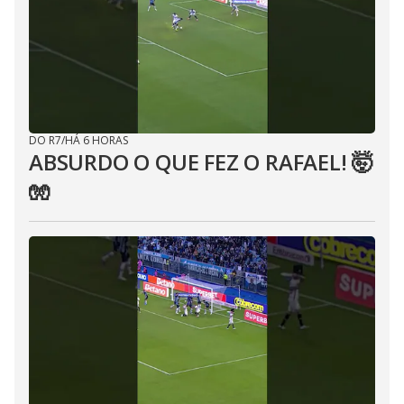
DO R7
/
HÁ 6 HORAS
ABSURDO O QUE FEZ O RAFAEL! 🤯
🧤