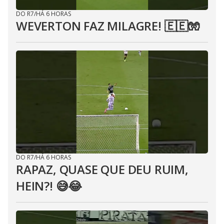
DO R7
/
HÁ 6 HORAS
WEVERTON FAZ MILAGRE! 🇪🇪🧤
DO R7
/
HÁ 6 HORAS
RAPAZ, QUASE QUE DEU RUIM,
HEIN?! 😅😂⁣