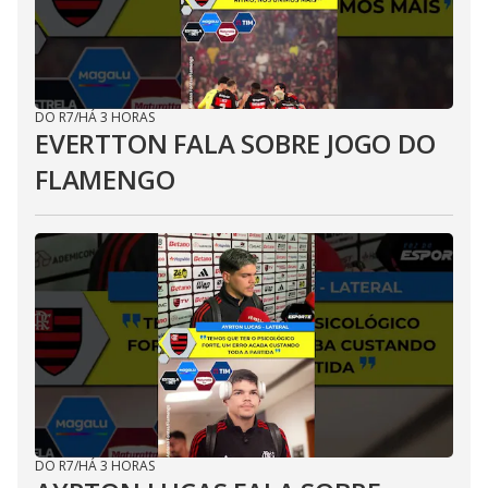
DO R7
/
HÁ 3 HORAS
EVERTTON FALA SOBRE JOGO DO
FLAMENGO
DO R7
/
HÁ 3 HORAS