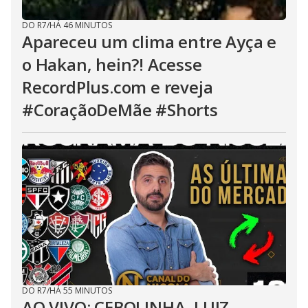
DO R7
/
HÁ 46 MINUTOS
Apareceu um clima entre Ayça e
o Hakan, hein?! Acesse
RecordPlus.com e reveja
#CoraçãoDeMãe #Shorts
DO R7
/
HÁ 55 MINUTOS
AO VIVO: CEBOLINHA, LUIZ