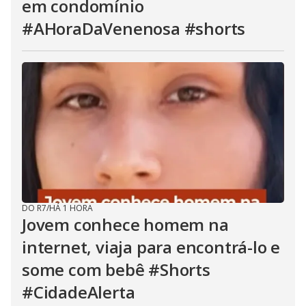
em condomínio
#AHoraDaVenenosa #shorts
DO R7
/
HÁ 1 HORA
Jovem conhece homem na
internet, viaja para encontrá-lo e
some com bebê #Shorts
#CidadeAlerta