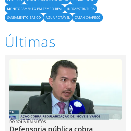
MONITORAMENTO EM TEMPO REAL
INFRAESTRUTURA
SANEAMENTO BÁSICO
ÁGUA POTÁVEL
CASAN CHAPECÓ
Últimas
DO R7
/
HÁ 8 MINUTOS
Defensoria pública cobra