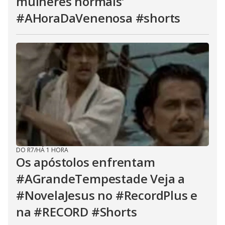
mulheres normais’
#AHoraDaVenenosa #shorts
DO R7
/
HÁ 1 HORA
Os apóstolos enfrentam
#AGrandeTempestade Veja a
#NovelaJesus no #RecordPlus e
na #RECORD #Shorts